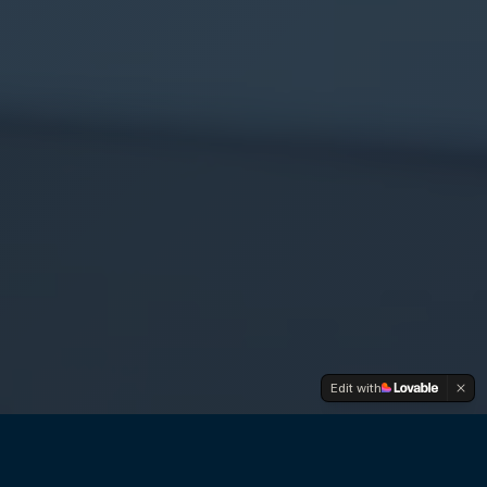
Edit with