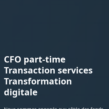
CFO part-time
Transaction services
Transformation
digitale